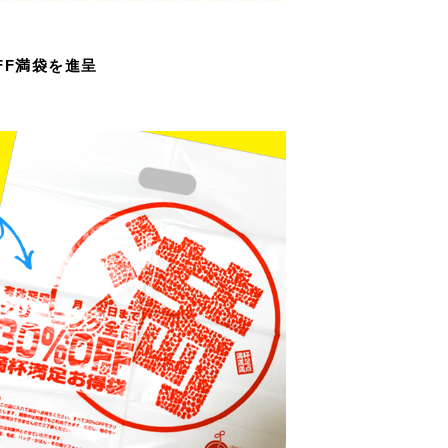
FF満袋を進呈